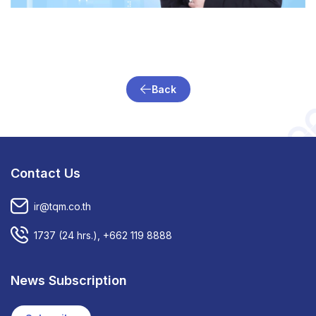
Back
Contact Us
ir@tqm.co.th
1737
(24 hrs.),
+662 119 8888
News Subscription