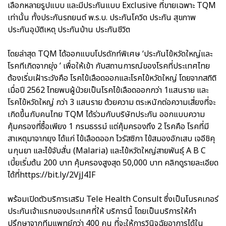
เลือกหลายรูปแบบ และมีประกันแบบ Exclusive ที่ขายเฉพาะ TQM
เท่านั้น ทั้งประกันรถยนต์ พ.ร.บ. ประกันโควิด ประกัน สุขภาพ
ประกันอุบัติเหตุ ประกันบ้าน ประกันชีวิต
โดยล่าสุด TQM ได้ออกแบบโปรดักท์พิเศษ ‘ประกันไข้หวัดใหญ่และ
โรคทีเกิดจากยุ่ง ’ เพื่อให้เข้า กับสถานการณ์ของโรคที่ประเทศไทย
ต้องเริ่มเฝ้าระวังคือ โรคไข้เลือดออกและโรคไข้หวัดใหญ่ โดยจากสถิติ
เมื่อปี 2562 ไทยพบผู้ป่วยเป็นโรคไข้เลือดออกกว่า 1แสนราย และ
โรคไข้หวัดใหญ่ กว่า 3 แสนราย ด้วยความ ตระหนักต่อความเสี่ยงที่จะ
เกิดขึ้นกับคนไทย TQM ได้ร่วมกับบริษัทประกัน ออกแบบความ
คุ้มครองที่ซื้อเพียง 1 กรมธรรม์ แต่คุ้มครองถึง 2 โรคคือ โรคที่มี
สาเหตุมาจากยุง ได้แก่ ไข้เลือดออก ไวรัสซิกา ไข้สมองอักเสบ เจอีชิคุ
นกุนยา และไข้จับสั่น (Malaria) และไข้หวัดใหญ่สายพันธุ์ A B C
เบี้ยเริ่มต้น 200 บาท คุ้มครองสูงสุด 50,000 บาท คลิกดูรายละเอียด
ได้ที่https://bit.ly/2VjJ4IF
พร้อมเปิดตัวบริการเสริม Tele Health Consult ซึ่งเป็นโบรคเกอร์
ประกันเจ้าแรกของประเทศที่ให้ บริการนี้ โดยเป็นบริการให้คำ
ปรึกษาจากทีมแพทย์กว่า 400 คน ที่จะให้การวินิจฉัยอาการได้ใน