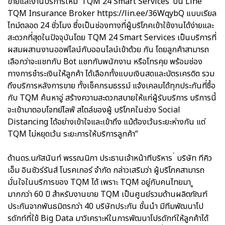
ขายและงานบริการใหม่ ‘TQM 24 Smart Services’ บน Line
TQM Insurance Broker https://lin.ee/36WqybQ แบบเรียล
ไทม์ตลอด 24 ชั่วโมง ซึ่งเป็นช่องทางที่ผู้บริโภคเข้าใช้งานได้ง่ายและ
สะดวกที่สุดในปัจจุบันโดย TQM 24 Smart Services เป็นบริการที่
ผสมผสานงานออฟไลน์กับออนไลน์เข้าด้วย กัน โดยลูกค้าสามารถ
เลือกว่าจะแชทกับ Bot แชทกับพนักงาน หรือโทรคุย พร้อมช่อง
ทางการชำระเงินให้ลูกค้า ได้เลือกทั้งแบบเงินสดและบัตรเครดิต รวม
ถึงบริการหลังการขาย ทั้งเช็คกรมธรรม์ แจ้งเคลมได้ทุกประกันที่ซื้อ
กับ TQM ค้นหาอู่ สร้างความสะดวกสบายให้แก่ผู้รับบริการ บริการนี้
จะเข้ามาตอบโจทย์ไลฟ์ สไตล์ของผู้ บริโภคในช่วง Social
Distancing ได้อย่างเข้าใจและเข้าถึง แม้ต้องเว้นระยะห่างกัน แต่
TQM ไม่หยุดเว้น ระยะการให้บริการลูกค้า”
ด้านดร.นภัสนันท์ พรรณนิภา ประธานเจ้าหน้าทีบริหาร ่ บริษัท ทีคิว
เอ็ม อินชัวร์รันส์ โบรคเกอร์ จำกัด กล่าวเสริมว่า ผู้บริโภคสามารถ
มั่นใจในบริการของ TQM ได้ เพราะ TQM อยู่กับคนไทยมา ู
มากกว่า 60 ปี สำหรับงานขาย TQM เป็นศูนย์รวมด้านผลิตภัณฑ์
ประกันจากพันธมิตรกว่า 40 บริษัทประกัน ชั้นนำ มีทีมพัฒนาโป
รดักท์ที่ใช้ Big Data มาวิเคราะห์ในการพัฒนาโปรดักท์ให้ลูกค้าได้