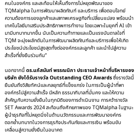
คนในองค์กร และสะท้อนให้เห็นถึงการไม่หยุดพัฒนาของ
TQMalpha ในการพัฒนาผลิตภัณฑ์ และบริการ เพื่อตอบโจทย์
ความต้องการของลูกค้าและสภาพเศรษฐกิจที่เปลี่ยนแปลง พร้อมนำ
เทคโนโลยีมาเสริมประสิทธิภาพการทำงาน โดยเฉพาะในยุคที่ AI เข้า
มามีบทบาทมากขึ้น นับเป็นความท้าทายและเป็นแรงบันดาลใจที่
TQM จะมุ่งผลักดันในการพัฒนาผลิตภัณฑ์และบริการเพื่อให้เกิด
ประโยชน์ประโยชน์สูงสุดทั้งต่อองค์กรและลูกค้า และนำไปสู่ความ
สำเร็จที่ยั่งยืนร่วมกัน”
นอกจากนี้
ดร.นภัสนันท์ พรรณนิภา ประธานเจ้าหน้าที่บริหารของ
บริษัท ยังได้รับรางวัล Outstanding CEO Awards
ซึ่งรางวัลนี้
ยืนยันถึงวิสัยทัศน์และกลยุทธ์ที่แข็งแกร่ง ในการเป็นผู้นำที่พา
องค์กรไปสู่ความสำเร็จ มีหลัก ธรรมาภิบาลที่มั่นคง และให้ความ
สำคัญกับความยั่งยืนในทุกมิติของการดำเนินงาน การคว้ารางวัล
SET Awards 2024 สะท้อนถึงศักยภาพของ TQMalpha ในฐานะ
ผู้นำธุรกิจที่ไม่หยุดนิ่งในด้านนวัตกรรมและการพัฒนาองค์กร
ตอกย้ำบทบาทในวงการธุรกิจประกันภัยและการเงิน พร้อมขับ
เคลื่อนสู่ความยั่งยืนในอนาคต