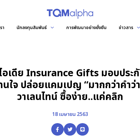
เรา
นักลงทุนสัมพันธ์
การพัฒนาอย่างยั่งยืน
ข่าวสาร
ักทรัพย์ฯ
ข้อมูลผู้ถือหุ้น
แผนผังองค
จดหมายข่า
ซต์
รายชื่อผู้ถือหุ้นรายใหญ่
ัท และทีมผู้บริหาร
ม
สัมภาษณ์ผู้
ไอเดีย Insurance Gifts มอบประก
การประชุมผู้ถือหุ้น
บริษัท
นใจ ปล่อยแคมเปญ “มากกว่าคำว่าร
ชุดย่อย
การกำกับดูแลกิจการที่ดี
วาเลนไทน์ ซื้อง่าย..แค่คลิก
นโยบายและแนวทางปฏิบัติ
ช่องทางแจ้งเบาะแสการทุจริต
18 เมษายน 2563
เอกสารรายงาน
หนังสือชี้ชวน