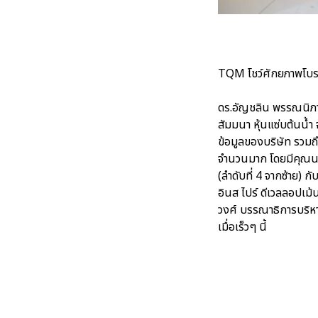
TQM โชว์ศักยภาพโบรค
ดร.อัญชลิน พรรณนิภา 
สัมมนา หุ้นแซ่บต้นน้ำ
ข้อมูลของบริษัท รวมถึ
จำนวนมาก โดยมีคุณนพเ
(ลำดับที่ 4 จากซ้าย) 
อินส ไปร์ ดีเวลลอปเม้
วงศ์ บรรณาธิการบริหา
เมื่อเร็วๆ นี้