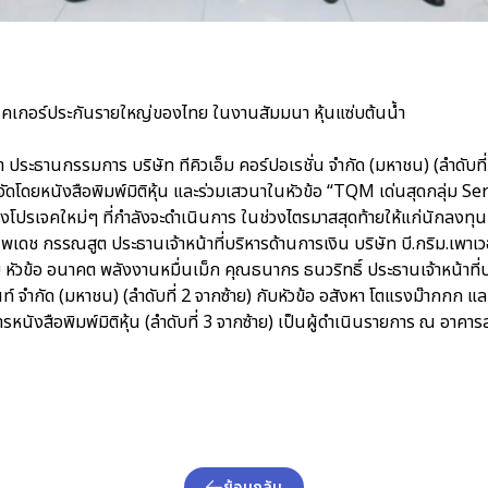
เกอร์ประกันรายใหญ่ของไทย ในงานสัมมนา หุ้นแซ่บต้นน้ำ
ประธานกรรมการ บริษัท ทีคิวเอ็ม คอร์ปอเรชั่น จำกัด (มหาชน) (ลำดับที่
 จัดโดยหนังสือพิมพ์มิติหุ้น และร่วมเสวนาในหัวข้อ “TQM เด่นสุดกลุ่ม S
งโปรเจคใหม่ๆ ที่กำลังจะดำเนินการ ในช่วงไตรมาสสุดท้ายให้แก่นักลงทุนท
ดช กรรณสูต ประธานเจ้าหน้าที่บริหารด้านการเงิน บริษัท บี.กริม.เพาเว
กับ หัวข้อ อนาคต พลังงานหมื่นเม็ก คุณธนากร ธนวริทธิ์ ประธานเจ้าหน้าที่
นท์ จำกัด (มหาชน) (ลำดับที่ 2 จากซ้าย) กับหัวข้อ อสังหา โตแรงม๊ากกก
รหนังสือพิมพ์มิติหุ้น (ลำดับที่ 3 จากซ้าย) เป็นผู้ดำเนินรายการ ณ อา
ย้อนกลับ