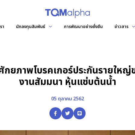
เรา
นักลงทุนสัมพันธ์
การพัฒนาอย่างยั่งยืน
ข่าวสาร
ักทรัพย์ฯ
ข้อมูลผู้ถือหุ้น
แผนผังองค
จดหมายข่า
ซต์
รายชื่อผู้ถือหุ้นรายใหญ่
ัท และทีมผู้บริหาร
ม
สัมภาษณ์ผู้
ศักยภาพโบรคเกอร์ประกันรายใหญ่
การประชุมผู้ถือหุ้น
บริษัท
งานสัมมนา หุ้นแซ่บต้นน้ำ
ชุดย่อย
การกำกับดูแลกิจการที่ดี
นโยบายและแนวทางปฏิบัติ
05 ตุลาคม 2562
ช่องทางแจ้งเบาะแสการทุจริต
เอกสารรายงาน
หนังสือชี้ชวน