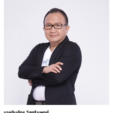
นายชินภัทร วิสุทธิแพทย์