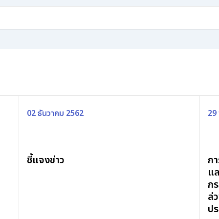
รายงานประจำปี (แบบ 56-1 One Report)
02 ธันวาคม 2562
29
ชี้แจงข่าว
กา
แล
กร
ล่
ปร