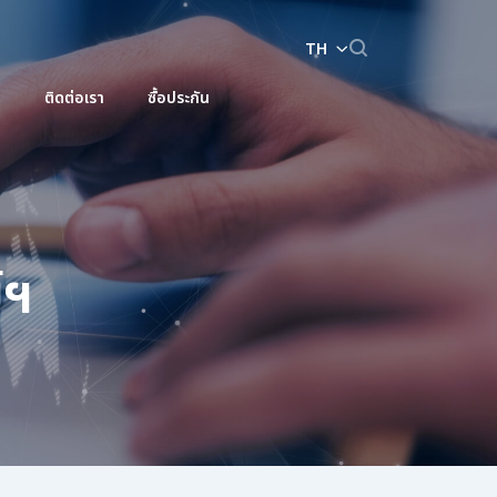
TH
ติดต่อเรา
ซื้อประกัน
์กร
วนักลงทุน
เอกสารนำเสนอและเว็บแคสต์
บริหาร
ปฏิทินนักลงทุนสัมพันธ์
์ฯ
Enhanced by
เอกสารเพื่อนักลงทุน
สอบถามข้อมูลนักลงทุนสัมพันธ์
ติดต่อนักลงทุนสัมพันธ์
สมัครรับข่าวสาร