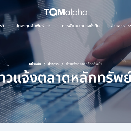
เรา
นักลงทุนสัมพันธ์
การพัฒนาอย่างยั่งยืน
ข่าวสาร
ักทรัพย์ฯ
ข้อมูลผู้ถือหุ้น
แผนผังองค
จดหมายข่า
ซต์
รายชื่อผู้ถือหุ้นรายใหญ่
ัท และทีมผู้บริหาร
ม
สัมภาษณ์ผู้
หน้าหลัก
ข่าวสาร
ข่าวแจ้งตลาดหลักทรัพย์ฯ
การประชุมผู้ถือหุ้น
่าวแจ้งตลาดหลักทรัพย
บริษัท
ชุดย่อย
การกำกับดูแลกิจการที่ดี
นโยบายและแนวทางปฏิบัติ
ช่องทางแจ้งเบาะแสการทุจริต
เอกสารรายงาน
หนังสือชี้ชวน